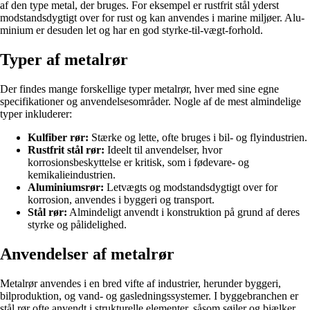
af den type metal, der bruges. For eksempel er rustfrit stål yderst
modstandsdygtigt over for rust og kan anvendes i marine miljøer. Alu-
minium er desuden let og har en god styrke-til-vægt-forhold.
Typer af metalrør
Der findes mange forskellige typer metalrør, hver med sine egne
specifikationer og anvendelsesområder. Nogle af de mest almindelige
typer inkluderer:
Kulfiber rør:
Stærke og lette, ofte bruges i bil- og flyindustrien.
Rustfrit stål rør:
Ideelt til anvendelser, hvor
korrosionsbeskyttelse er kritisk, som i fødevare- og
kemikalieindustrien.
Aluminiumsrør:
Letvægts og modstandsdygtigt over for
korrosion, anvendes i byggeri og transport.
Stål rør:
Almindeligt anvendt i konstruktion på grund af deres
styrke og pålidelighed.
Anvendelser af metalrør
Metalrør anvendes i en bred vifte af industrier, herunder byggeri,
bilproduktion, og vand- og gasledningssystemer. I byggebranchen er
stål rør ofte anvendt i strukturelle elementer, såsom søjler og bjælker,