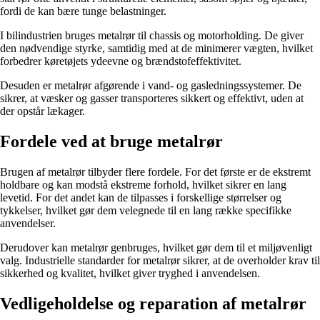
fordi de kan bære tunge belastninger.
I bilindustrien bruges metalrør til chassis og motorholding. De giver
den nødvendige styrke, samtidig med at de minimerer vægten, hvilket
forbedrer køretøjets ydeevne og brændstofeffektivitet.
Desuden er metalrør afgørende i vand- og gasledningssystemer. De
sikrer, at væsker og gasser transporteres sikkert og effektivt, uden at
der opstår lækager.
Fordele ved at bruge metalrør
Brugen af metalrør tilbyder flere fordele. For det første er de ekstremt
holdbare og kan modstå ekstreme forhold, hvilket sikrer en lang
levetid. For det andet kan de tilpasses i forskellige størrelser og
tykkelser, hvilket gør dem velegnede til en lang række specifikke
anvendelser.
Derudover kan metalrør genbruges, hvilket gør dem til et miljøvenligt
valg. Industrielle standarder for metalrør sikrer, at de overholder krav til
sikkerhed og kvalitet, hvilket giver tryghed i anvendelsen.
Vedligeholdelse og reparation af metalrør