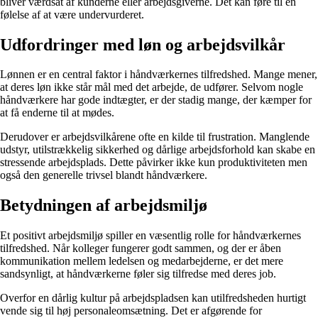
bliver værdsat af kunderne eller arbejdsgiverne. Det kan føre til en
følelse af at være undervurderet.
Udfordringer med løn og arbejdsvilkår
Lønnen er en central faktor i håndværkernes tilfredshed. Mange mener,
at deres løn ikke står mål med det arbejde, de udfører. Selvom nogle
håndværkere har gode indtægter, er der stadig mange, der kæmper for
at få enderne til at mødes.
Derudover er arbejdsvilkårene ofte en kilde til frustration. Manglende
udstyr, utilstrækkelig sikkerhed og dårlige arbejdsforhold kan skabe en
stressende arbejdsplads. Dette påvirker ikke kun produktiviteten men
også den generelle trivsel blandt håndværkere.
Betydningen af arbejdsmiljø
Et positivt arbejdsmiljø spiller en væsentlig rolle for håndværkernes
tilfredshed. Når kolleger fungerer godt sammen, og der er åben
kommunikation mellem ledelsen og medarbejderne, er det mere
sandsynligt, at håndværkerne føler sig tilfredse med deres job.
Overfor en dårlig kultur på arbejdspladsen kan utilfredsheden hurtigt
vende sig til høj personaleomsætning. Det er afgørende for