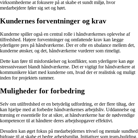
virksomhederne at fokusere på at skabe et sundt miljø, hvor
medarbejdere føler sig set og hørt.
Kundernes forventninger og krav
Kunderne spiller også en central rolle i håndværkernes oplevelse af
tilfredshed. Højere forventninger og omfattende krav kan lægge
yderligere pres på håndværkerne. Der er ofte en ubalance mellem det,
kunderne ønsker, og det, håndværkerne vurderer som rimeligt.
Dette kan føre til misforståelser og konflikter, som yderligere kan øge
stressniveauet blandt håndværkerne. Det er vigtigt for håndværkere at
kommunikere klart med kunderne om, hvad der er realistisk og muligt
inden for projektets rammer.
Muligheder for forbedring
Selv om utilfredshed er en betydelig udfordring, er der flere tiltag, der
kan hjælpe med at forbedre håndværkernes arbejdsliv. Uddannelse og
træning er essentielle for at sikre, at håndværkerne har de nødvendige
kompetencer til at håndtere deres arbejdsopgaver effektivt.
Desuden kan øget fokus på medarbejdernes trivsel og mentale sundhed
bidrage til at skabe et bedre arbejdsmiljø. Initiativer som team-building,